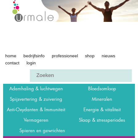
Overslaan
en naar
de inhoud
gaan
home
bedrijfsinfo
professioneel
shop
nieuws
Urmale
contact
login
Ademhaling & luchtwegen
Bloedsomloop
Spijsvertering & zuivering
Mineralen
Anti-Oxydanten & Immuniteit
Energie & vitaliteit
Vermageren
Slaap & stressperiodes
Spieren en gewrichten