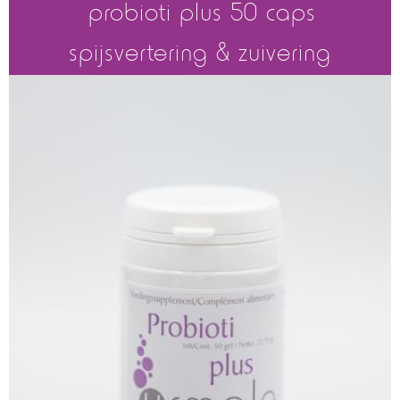
probioti plus 50 caps
spijsvertering & zuivering