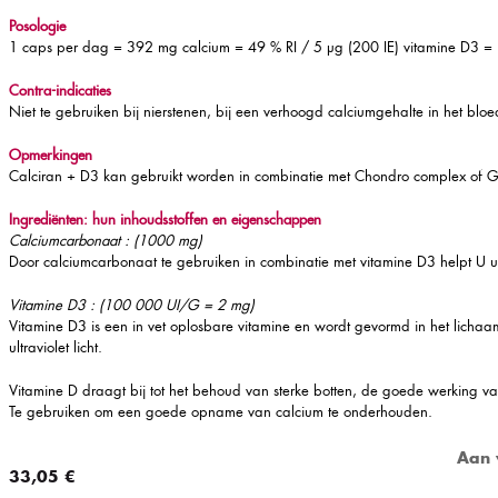
Posologie
1 caps per dag = 392 mg calcium = 49 % RI / 5 µg (200 IE) vitamine D3 =
Contra-indicaties
Niet te gebruiken bij nierstenen, bij een verhoogd calciumgehalte in het bloe
Opmerkingen
Calciran + D3 kan gebruikt worden in combinatie met Chondro complex of G
Ingrediënten: hun inhoudsstoffen en eigenschappen
Calciumcarbonaat : (1000 mg)
Door calciumcarbonaat te gebruiken in combinatie met vitamine D3 helpt U
Vitamine D3 : (100 000 UI/G = 2 mg)
Vitamine D3 is een in vet oplosbare vitamine en wordt gevormd in het lichaam
ultraviolet licht.
Vitamine D draagt bij tot het behoud van sterke botten, de goede werking 
Te gebruiken om een goede opname van calcium te onderhouden.
33,05 €