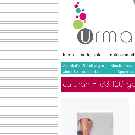
home
bedrijfsinfo
professioneel
Urmale
Ademhaling & luchtwegen
Bloedsomloop
Slaap & stressperiodes
Spieren en
calciran + d3 120 ge