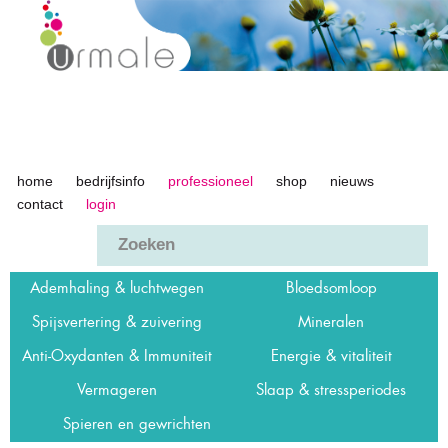
Overslaan
en naar
de inhoud
gaan
home
bedrijfsinfo
professioneel
shop
nieuws
Urmale
contact
login
Ademhaling & luchtwegen
Bloedsomloop
Spijsvertering & zuivering
Mineralen
Anti-Oxydanten & Immuniteit
Energie & vitaliteit
Vermageren
Slaap & stressperiodes
Spieren en gewrichten